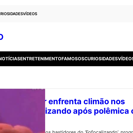
RIOSIDADES
VÍDEOS
O
NOTÍCIAS
ENTRETENIMENTO
FAMOSOS
CURIOSIDADES
VÍDEO
Carol Lekker enfrenta climão nos
s do Fofocalizando após polêmica
 de Carol Lekker nos bastidores do ‘Fofocalizando’, prog