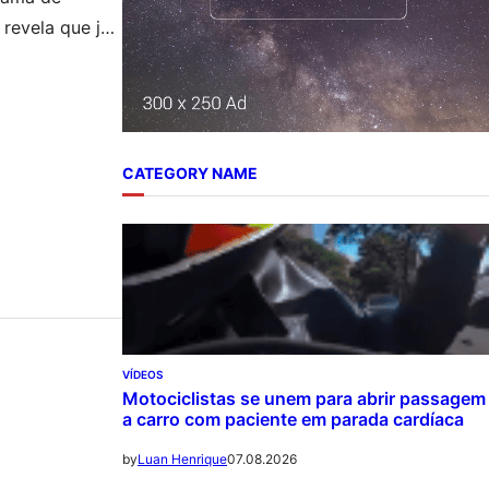
revela que já
Segundo
ia sido
CATEGORY NAME
VÍDEOS
Motociclistas se unem para abrir passagem
a carro com paciente em parada cardíaca
07.08.2026
by
Luan Henrique