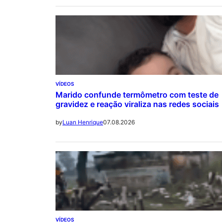
VÍDEOS
Marido confunde termômetro com teste de
gravidez e reação viraliza nas redes sociais
07.08.2026
by
Luan Henrique
VÍDEOS