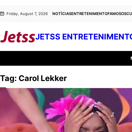
Pular
Skip
Friday, August 7, 2026
NOTÍCIAS
ENTRETENIMENTO
FAMOSOS
CU
para
to
o
content
conteúdo
JETSS ENTRETENIMENT
Tag:
Carol Lekker
ENTRETENIMENTO
Boicote? 
bastidore
Eliana
O comportamento