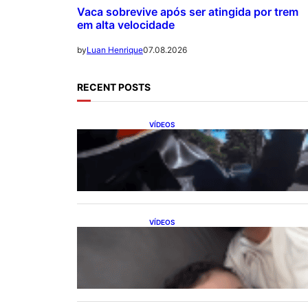
Vaca sobrevive após ser atingida por trem
em alta velocidade
07.08.2026
by
Luan Henrique
RECENT POSTS
VÍDEOS
Motociclistas se unem para
abrir passagem a carro com
paciente em parada cardíaca
VÍDEOS
Marido confunde termômetro
com teste de gravidez e reação
viraliza nas redes sociais