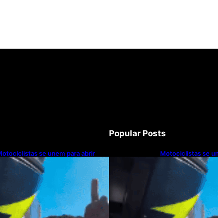
Popular Posts
otociclistas se unem para abrir
Motociclistas se u
assagem a carro com paciente em
passagem a carro 
arada cardíaca
parada cardíaca