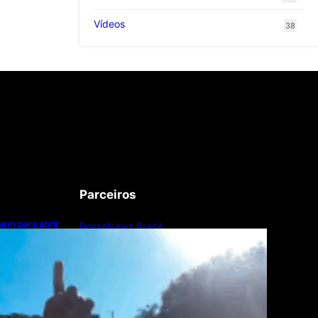
Vídeos
38
Parceiros
nem para abrir
BossaNews Brasil
com paciente em
Pardal Tech
Microsoft