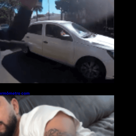
termômetro com
 reação viraliza