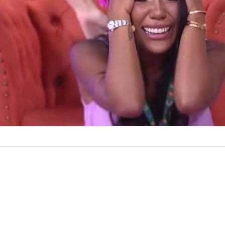
fofocas do SBT, 
pensou em deixa
05.08
by
Luís Gusttavo
informações da c
fortalecdo dias