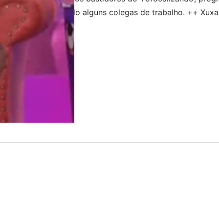
estaria desagradando alguns colegas de trabalho. ++ Xuxa 
r o Brasil após ataques contra gays: “Vontade de sumir” 
.2026
olunista Carla Bittencourt, do portal LeoDias, o climão ter
 após o comentário…