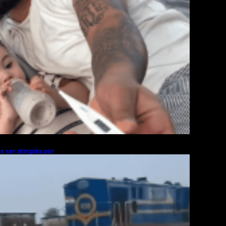
s ser atingida por
idade