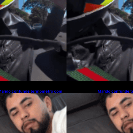
Marido confunde termômetro com
Marido confunde 
este de gravidez e reação viraliza
teste de gravidez e
as redes sociais
nas redes sociais