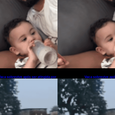
aca sobrevive após ser atingida por
Vaca sobrevive apó
rem em alta velocidade
trem em alta veloc