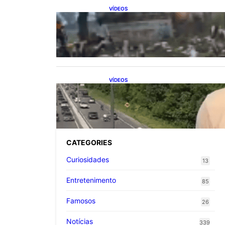
VÍDEOS
Vaca sobrevive após ser
atingida por trem em alta
velocidade
VÍDEOS
Repórter flagra acidente de
trânsito ao vivo enquanto
gravava reportagem
CATEGORIES
Curiosidades
13
Entretenimento
85
Famosos
26
Notícias
339