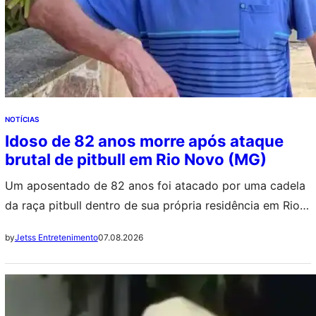
NOTÍCIAS
Idoso de 82 anos morre após ataque
brutal de pitbull em Rio Novo (MG)
Um aposentado de 82 anos foi atacado por uma cadela
da raça pitbull dentro de sua própria residência em Rio
Novo, na Zona da Mata de Minas Gerais, e morreu na
07.08.2026
by
Jetss Entretenimento
noite de quarta-feira (05). O animal invadiu o imóvel por
um buraco no muro que divide as casas vizinhas,
deixando a vítima gravemente ferida.++…