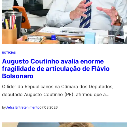
NOTÍCIAS
Augusto Coutinho avalia enorme
fragilidade de articulação de Flávio
Bolsonaro
O líder do Republicanos na Câmara dos Deputados,
deputado Augusto Coutinho (PE), afirmou que a
candidatura de Flávio Bolsonaro (PL) à Presidência
07.08.2026
by
Jetss Entretenimento
segue competitiva, mas revela “fragilidade enorme” em
sua articulação política. Para ele, o isolamento do
senador decorre de dificuldades internas, tanto no