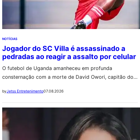
NOTÍCIAS
Jogador do SC Villa é assassinado a
pedradas ao reagir a assalto por celular
O futebol de Uganda amanheceu em profunda
consternação com a morte de David Owori, capitão do
SC Villa. Aos 27 anos, o atleta foi vítima de um ataque a
07.08.2026
by
Jetss Entretenimento
pedradas enquanto tentava defender seu celular durante
um assalto em Kampala, capital do país.++ Elize
Matsunaga: Carro do crime agora tem novo dono e
acumula várias…