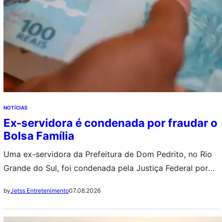
NOTÍCIAS
Ex-servidora é condenada por fraudar o
Bolsa Família
Uma ex-servidora da Prefeitura de Dom Pedrito, no Rio
Grande do Sul, foi condenada pela Justiça Federal por
manipular o sistema do Bolsa Família, liberando
07.08.2026
by
Jetss Entretenimento
indevidamente mais de R$ 20 mil em benefícios sociais.
Segundo as investigações, ela inseriu dados falsos no