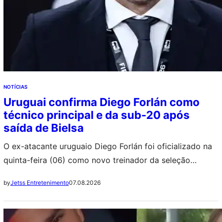
NOTÍCIAS
Uruguai confirma Diego Forlán como
técnico principal e da sub-20 após
saída de Bielsa
O ex-atacante uruguaio Diego Forlán foi oficializado na
quinta-feira (06) como novo treinador da seleção
principal do Uruguai, além de assumir também o
07.08.2026
by
Jetss Entretenimento
comando da equipe sub-20. A nomeação ocorre após a
demissão de Marcelo Bielsa, que deixou o cargo em
meio à crise gerada pelo desempenho abaixo das