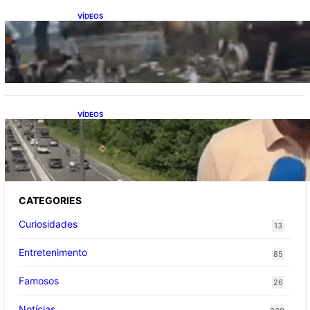
VÍDEOS
Vaca sobrevive após ser atingida por trem
em alta velocidade
VÍDEOS
Repórter flagra acidente de trânsito ao vivo
enquanto gravava reportagem
CATEGORIES
Curiosidades
13
Entretenimento
85
Famosos
26
Notícias