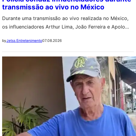
transmissão ao vivo no México
Durante uma transmissão ao vivo realizada no México,
os influenciadores Arthur Lima, João Ferreira e Apolo
Ribera foram surpreendidos por agentes da polícia local.
07.08.2026
by
Jetss Entretenimento
No meio da live, oficiais chegaram ao local e
conduziram os criadores de conteúdo para prestar
esclarecimentos. A ação aconteceu sem maiores
incidentes, mas rapidamente viralizou nas redes sociais.
Diversos espectadores…