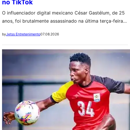
no TikTok
O influenciador digital mexicano César Gastélum, de 25
anos, foi brutalmente assassinado na última terça-feira
(04) por volta das 20h enquanto fazia uma transmissão
07.08.2026
by
Jetss Entretenimento
ao vivo no TikTok em Culiacán, estado de Sinaloa. Ele
estava na calçada de uma lanchonete popular quando
dois homens em uma motocicleta se aproximaram e o
garupa disparou à queima-roupa.…