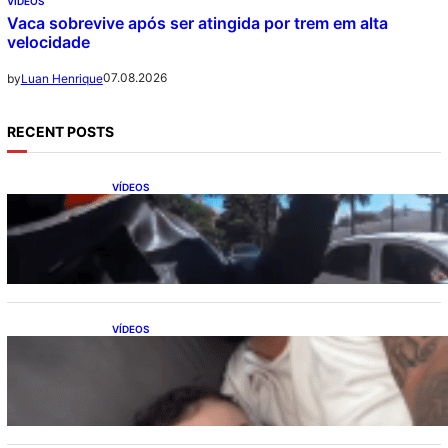
VÍDEOS
Vaca sobrevive após ser atingida por trem em alta
velocidade
07.08.2026
by
Luan Henrique
RECENT POSTS
VÍDEOS
Motociclistas se unem para abrir passagem
a carro com paciente em parada cardíaca
VÍDEOS
Marido confunde termômetro com teste de
gravidez e reação viraliza nas redes sociais