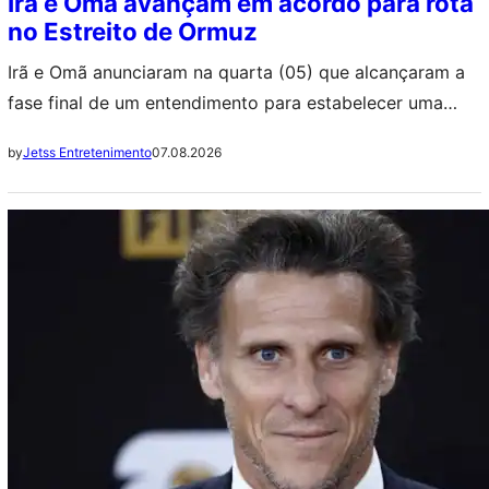
Irã e Omã avançam em acordo para rota
no Estreito de Ormuz
Irã e Omã anunciaram na quarta (05) que alcançaram a
fase final de um entendimento para estabelecer uma
nova rota de navegação no Estreito de Ormuz. Essa via
07.08.2026
by
Jetss Entretenimento
só seria reaberta se os Estados Unidos levantarem o
bloqueio aos portos iranianos, conforme condicionou
Teerã. ++ Elize Matsunaga: Carro do crime agora tem
novo dono e…