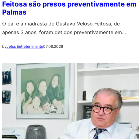
Feitosa são presos preventivamente em
Palmas
O pai e a madrasta de Gustavo Veloso Feitosa, de
apenas 3 anos, foram detidos preventivamente em
Palmas (TO) sob suspeita de participação na morte da
07.08.2026
by
Jetss Entretenimento
criança. A investigação teve início depois que o pai
relatou à polícia um suposto afogamento na piscina da
residência, versão que acabou sendo refutada pelo
laudo do Instituto Médico…