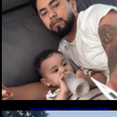
Vaca sobrevive após ser atingida por trem em alta
velocidade