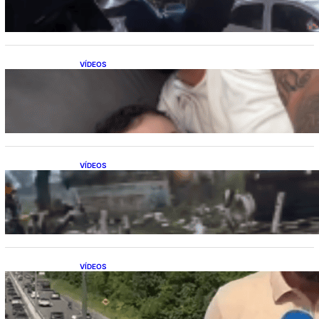
VÍDEOS
Marido confunde termômetro com teste de
gravidez e reação viraliza nas redes sociais
VÍDEOS
Vaca sobrevive após ser atingida por trem
em alta velocidade
VÍDEOS
Repórter flagra acidente de trânsito ao vivo
enquanto gravava reportagem