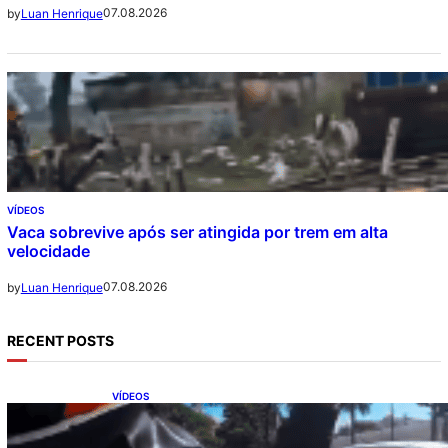
07.08.2026
by
Luan Henrique
VÍDEOS
Vaca sobrevive após ser atingida por trem em alta
velocidade
07.08.2026
by
Luan Henrique
RECENT POSTS
VÍDEOS
Motociclistas se unem para abrir passagem
a carro com paciente em parada cardíaca