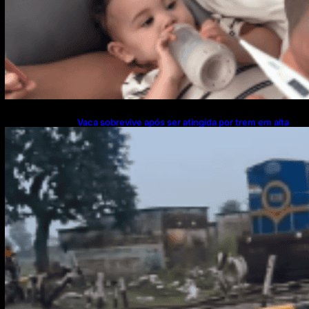
Vaca sobrevive após ser atingida por trem em alta
velocidade