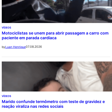
VÍDEOS
Motociclistas se unem para abrir passagem a carro com
paciente em parada cardíaca
07.08.2026
by
Luan Henrique
VÍDEOS
Marido confunde termômetro com teste de gravidez e
reação viraliza nas redes sociais