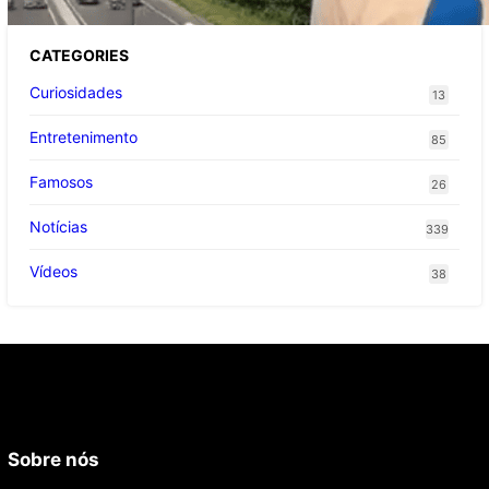
CATEGORIES
Curiosidades
13
Entretenimento
85
Famosos
26
Notícias
339
Vídeos
38
Sobre nós