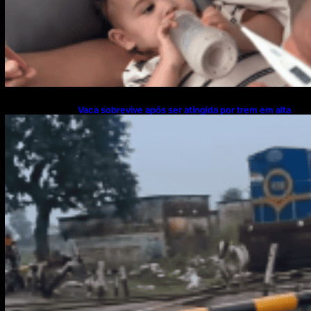
Vaca sobrevive após ser atingida por trem em alta
velocidade