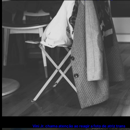
o que esse hábito pode estar escondendo
Vini Jr. chama atenção ao reagir a foto de atriz trans