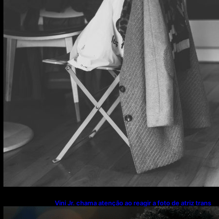
Vini Jr. chama atenção ao reagir a foto de atriz trans
enquanto namora Virginia