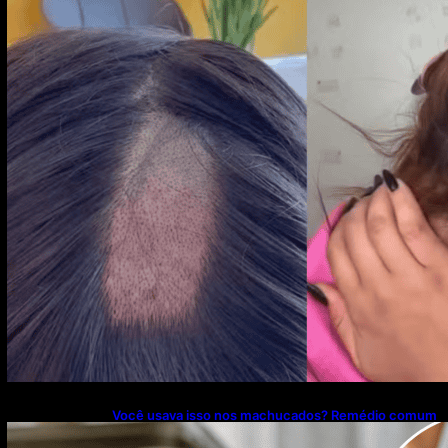
cabelo
Você usava isso nos machucados? Remédio comum
foi proibido no Brasil