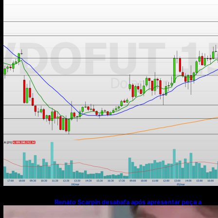
Renato Scarpin desabafa após apresentar peça a
plateia de apenas quatro pessoas