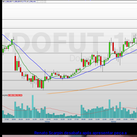
leve alta na semana
Renato Scarpin desabafa após apresentar peça a