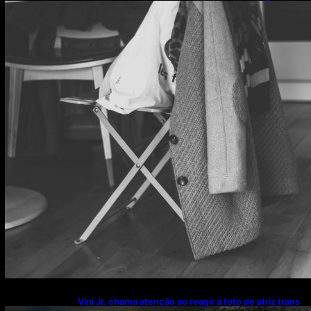
o que esse hábito pode estar escondendo
Vini Jr. chama atenção ao reagir a foto de atriz trans