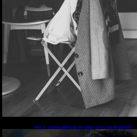
Vini Jr. chama atenção ao reagir a foto de atriz trans
enquanto namora Virginia